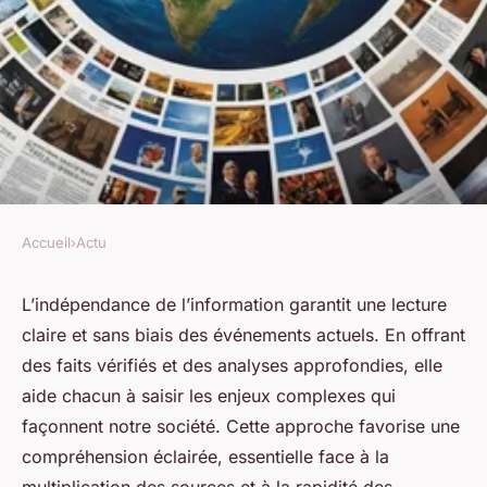
Accueil
›
Actu
ACTU
Actualités : l'information
L’indépendance de l’information garantit une lecture
claire et sans biais des événements actuels. En offrant
indépendante pour mieux
des faits vérifiés et des analyses approfondies, elle
comprendre le monde
aide chacun à saisir les enjeux complexes qui
façonnent notre société. Cette approche favorise une
Héloïse
•
16 août 2025
•
4 min de lecture
compréhension éclairée, essentielle face à la