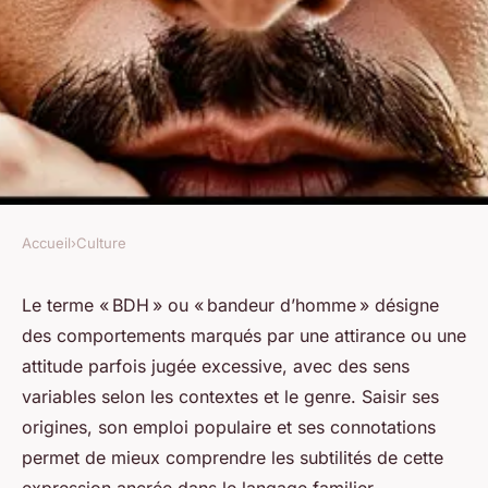
Accueil
›
Culture
CULTURE
Bdh ou bandeur d'homme :
Le terme « BDH » ou « bandeur d’homme » désigne
des comportements marqués par une attirance ou une
guide complet pour tout savoir
attitude parfois jugée excessive, avec des sens
variables selon les contextes et le genre. Saisir ses
Héloïse
•
6 juillet 2025
•
5 min de lecture
origines, son emploi populaire et ses connotations
permet de mieux comprendre les subtilités de cette